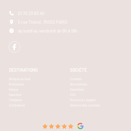
01 70 23 93 40
5 rue Thorel, 75002 PARIS
du lundi au vendredi de 9h à 19h
DESTINATIONS
SOCIÉTÉ
Afrique du Sud
Contact
Botswana
Assurances
Kenya
Garanties
Namibie
CGV
Tanzanie
Mentions Légales
Zimbabwe
Gestion des cookies