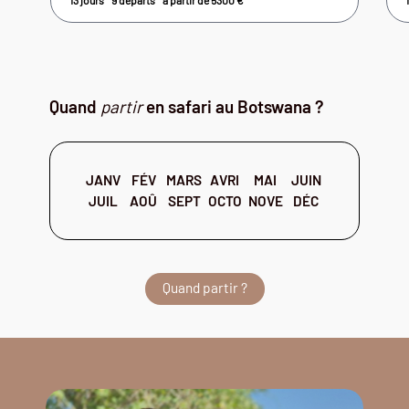
13 jours
9 départs
à partir de
5300
€
Quand
partir
en safari au Botswana ?
JANV
FÉV
MARS
AVRI
MAI
JUIN
JUIL
AOÛ
SEPT
OCTO
NOVE
DÉC
Quand partir ?