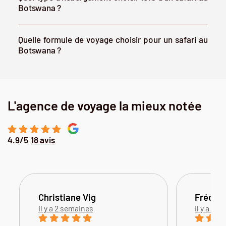
Botswana ?
Quelle formule de voyage choisir pour un safari au
Botswana ?
L'agence de voyage la mieux notée
4.9/5
18 avis
Christiane Vig
Frédéri
il y a 2 semaines
il y a 3 