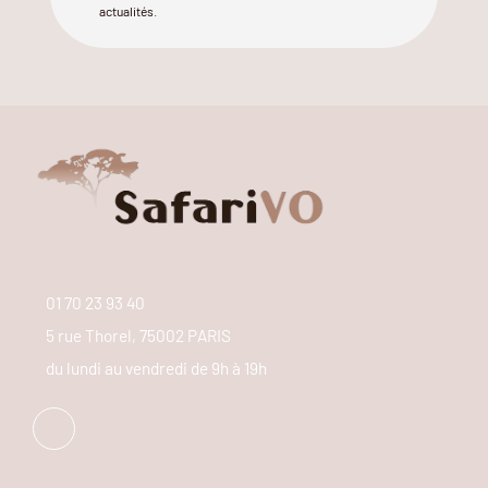
actualités.
01 70 23 93 40
5 rue Thorel, 75002 PARIS
du lundi au vendredi de 9h à 19h