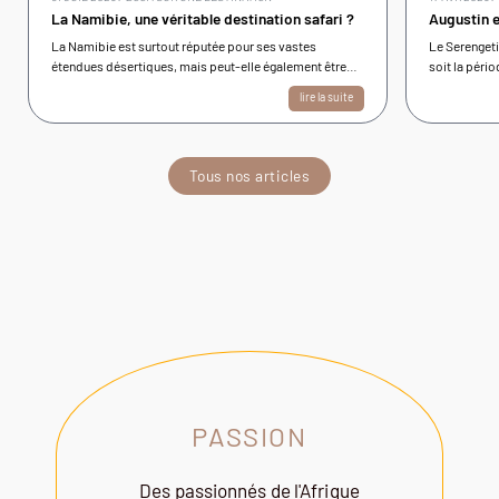
La Namibie, une véritable destination safari ?
Augustin e
La Namibie est surtout réputée pour ses vastes
Le Serengeti
étendues désertiques, mais peut-elle également être
soit la pério
considérée comme une destination safari au même titre
est excellen
lire la suite
que le Botswana ou la Tanzanie ? nous vous apportons
une réponse détaillée dans cet article
Tous nos articles
PASSION
Des passionnés de l'Afrique