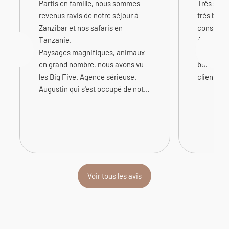
Partis en famille, nous sommes
Très séri
revenus ravis de notre séjour à
trés bien 
Zanzibar et nos safaris en
conseille
Tanzanie.
Augustin 
Paysages magnifiques, animaux
grande fle
en grand nombre, nous avons vu
bonne éco
les Big Five. Agence sérieuse.
clients
Augustin qui s'est occupé de notre
voyage, est très professionnel,
réactif, facilement joignable et
vraiment de bon conseil. Tout
était parfait. Voyage inoubliable.
Christiane
Voir tous les avis