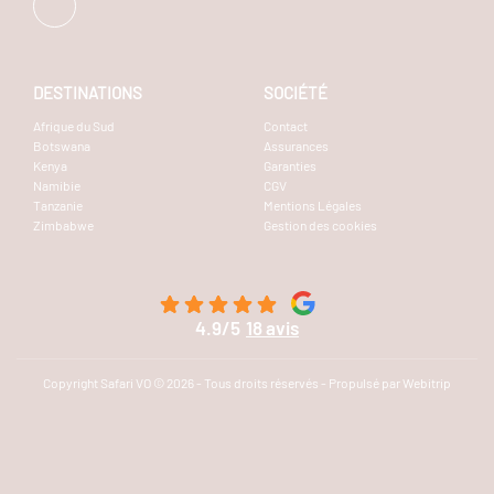
DESTINATIONS
SOCIÉTÉ
Afrique du Sud
Contact
Botswana
Assurances
Kenya
Garanties
Namibie
CGV
Tanzanie
Mentions Légales
Zimbabwe
Gestion des cookies
4.9/5
18 avis
Copyright Safari VO © 2026 - Tous droits réservés - Propulsé par Webitrip