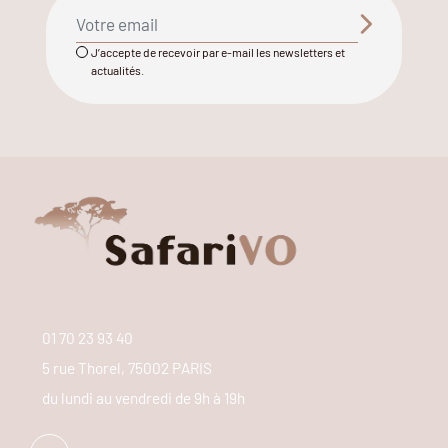
J’accepte de recevoir par e-mail les newsletters et
actualités.
01 70 23 93 40
5 rue Thorel, 75002 PARIS
du lundi au vendredi de 9h à 19h