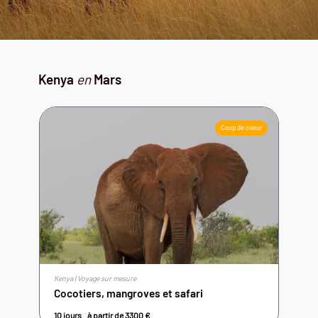
Kenya
en
Mars
Coup de coeur
Kenya | Voyage sur mesure
Cocotiers, mangroves et safari
10 jours
à partir de
3300
€