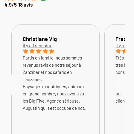
4.9/5
18 avis
Christiane Vig
Frédéri
il y a 1 semaine
il y a 3 
Partis en famille, nous sommes
Très séri
revenus ravis de notre séjour à
trés bien 
Zanzibar et nos safaris en
conseille
Tanzanie.
Augustin 
Paysages magnifiques, animaux
grande fle
en grand nombre, nous avons vu
bonne éco
les Big Five. Agence sérieuse.
clients
Augustin qui s'est occupé de notre
voyage, est très professionnel,
réactif, facilement joignable et
vraiment de bon conseil. Tout