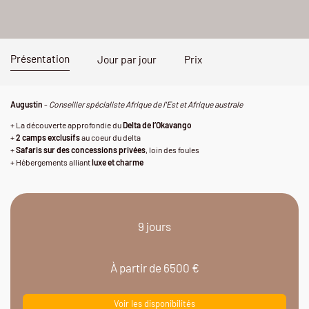
Présentation
Jour par jour
Prix
Augustin
-
Conseiller spécialiste Afrique de l'Est et Afrique australe
+ La découverte approfondie du
Delta de l’Okavango
+
2 camps exclusifs
au coeur du delta
+
Safaris sur des concessions privées
, loin des foules
+ Hébergements alliant
luxe et charme
9 jours
À partir de 6500 €
Voir les disponibilités