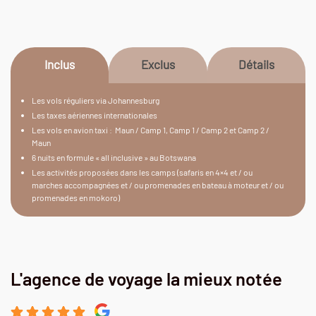
Inclus
Exclus
Détails
Les vols réguliers via Johannesburg
Les taxes aériennes internationales
Les vols en avion taxi : Maun / Camp 1, Camp 1 / Camp 2 et Camp 2 /
Maun
6 nuits en formule « all inclusive » au Botswana
Les activités proposées dans les camps (safaris en 4×4 et / ou
marches accompagnées et / ou promenades en bateau à moteur et / ou
promenades en mokoro)
L'agence de voyage la mieux notée