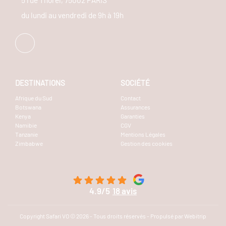
du lundi au vendredi de 9h à 19h
DESTINATIONS
SOCIÉTÉ
Afrique du Sud
Contact
Botswana
Assurances
Kenya
Garanties
Namibie
CGV
Tanzanie
Mentions Légales
Zimbabwe
Gestion des cookies
4.9/5
18 avis
Copyright Safari VO © 2026 - Tous droits réservés - Propulsé par Webitrip