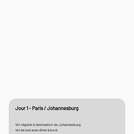
isolement que ne connaissent désormais plus les parcs nationaux.
Nous vous les proposons dans un circuit de grande qualité qui privilégie des
hébergements de petite capacité, de charme ou de luxe avec des transferts
effectués en petit avion.
Nous avons prévu :
Un vol international de jour (via Amsterdam) afin de limiter au
maximum l’escale à Johannesburg
3 nuits dans un premier camp « de terre » où vous effectuerez vos
safaris en 4×4
3 nuits dans un camp « mixte », en plein cœur du delta, où vous
pourrez, en plus de safaris en 4×4, profiter des activités offertes (en
fonction du niveau des eaux en certaines saisons) : promenades sur
les canaux en bateau à moteur ou en pirogue (mokoros)
Un circuit exceptionnel qu’apprécieront les hédonistes et les passionnés de
safari en Afrique
.
Jour 1 - Paris / Johannesburg
Vol régulier à destination de Johannesburg.
Vol de nuit avec dîner à bord.