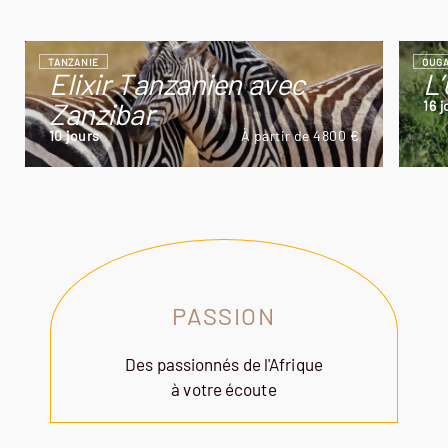
TANZANIE
OUG
Elixir Tanzanien avec
L’
Zanzibar
16 
10 jours
À partir de 4800 €
PASSION
Des passionnés de l'Afrique
à votre écoute