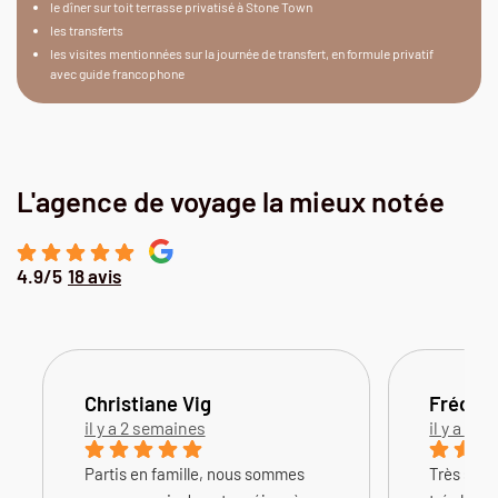
le dîner sur toit terrasse privatisé à Stone Town
les transferts
les visites mentionnées sur la journée de transfert, en formule privatif
avec guide francophone
L'agence de voyage la mieux notée
4.9/5
18 avis
Christiane Vig
Frédéri
il y a 2 semaines
il y a 3 
Partis en famille, nous sommes
Très séri