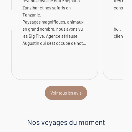
revenus ravis de notre séjour à
trés bien 
Zanzibar et nos safaris en
conseille
Tanzanie.
Augustin 
Paysages magnifiques, animaux
grande fle
en grand nombre, nous avons vu
bonne éco
les Big Five. Agence sérieuse.
clients
Augustin qui s'est occupé de notre
voyage, est très professionnel,
réactif, facilement joignable et
vraiment de bon conseil. Tout
était parfait. Voyage inoubliable.
Christiane
Voir tous les avis
Nos
voyages
du moment