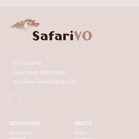
01 70 23 93 40
5 rue Thorel, 75002 PARIS
du lundi au vendredi de 9h à 19h
DESTINATIONS
SOCIÉTÉ
Afrique du Sud
Contact
Botswana
Assurances