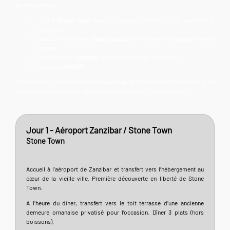
Au programme:
1 nuit à
Stone Town
dans une adresse authentique au coeur de la
vieille ville
3 nuits sur la côte en
demi-pension
, dans un petit boutique hôtel de
charme
Découverte de l’
intérieur de l’île
sur le temps de transfert
Transferts
privatifs
Quoi de mieux pour compléter un
safari en Afrique
que de prévoir quelques
jours de détente sur de magnifiques plages bordant l’océan indien ?
Jour 1 - Aéroport Zanzibar / Stone Town
Stone Town
Accueil à l’aéroport de Zanzibar et transfert vers l’hébergement au
cœur de la vieille ville. Première découverte en liberté de Stone
Town.
A l’heure du dîner, transfert vers le toit terrasse d’une ancienne
demeure omanaise privatisé pour l’occasion. Dîner 3 plats (hors
boissons).