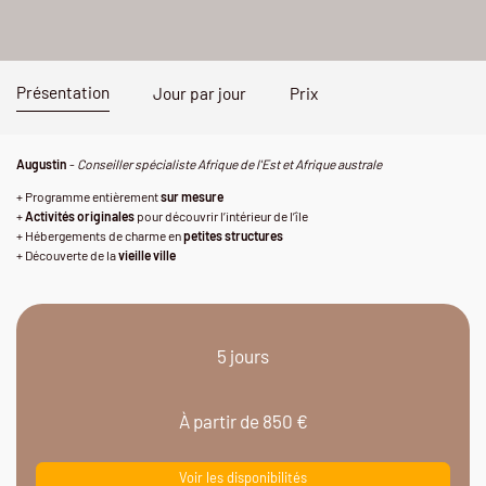
Présentation
Jour par jour
Prix
Augustin
-
Conseiller spécialiste Afrique de l'Est et Afrique australe
+ Programme entièrement
sur mesure
+
Activités originales
pour découvrir l’intérieur de l’île
+ Hébergements de charme en
petites structures
+ Découverte de la
vieille ville
5 jours
À partir de 850 €
Voir les disponibilités