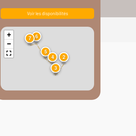
Voir les disponibilités
+
6
7
−
5
4
2
3