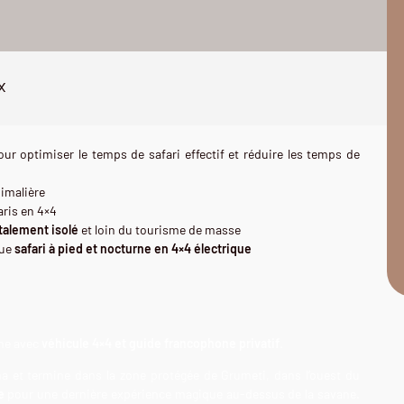
x
ur optimiser le temps de safari effectif et réduire les temps de
imalière
aris en 4×4
talement isolé
et loin du tourisme de masse
que
safari à pied et nocturne en 4×4 électrique
me avec
véhicule 4×4 et guide francophone privatif
.
ha et termine dans la zone protégée de Grumeti, dans l’ouest du
e
pour une dernière expérience magique au-dessus de la savane.