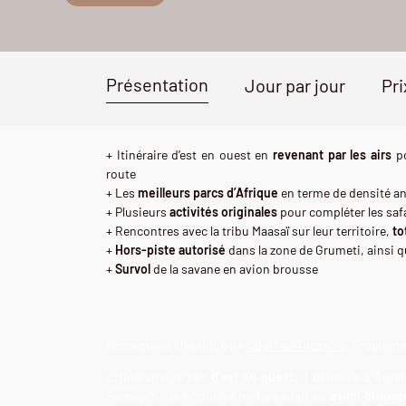
Présentation
Jour par jour
Pri
+ Itinéraire d’est en ouest en
revenant par les airs
po
route
+ Les
meilleurs parcs d’Afrique
en terme de densité an
+ Plusieurs
activités originales
pour compléter les saf
+ Rencontres avec la tribu Maasaï sur leur territoire,
to
+
Hors-piste autorisé
dans la zone de Grumeti, ainsi 
+
Survol
de la savane en avion brousse
Notre grand classique de
safari en Tanzanie
. Program
L’itinéraire se fait
d’est en ouest
. Il démarre à Arus
Serengeti. Le retour à Arusha se fait en
avion brouss