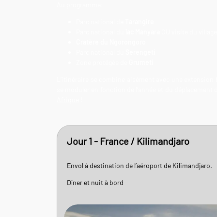
Au programme:
Parc national de
Tarangire
Parc national du
lac Manyara
OU visite du villag
Cratère du Ngorongoro
Parc national du
Serengeti
Zone protégée de
Grumeti
L’itinéraire se combine aisément avec une extension 
se moduler en fonction de l’année et du déplacement
Afrique
!
Jour 1 - France / Kilimandjaro
Envol à destination de l’aéroport de Kilimandjaro.
Dîner et nuit à bord