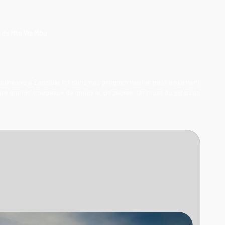
e de
Mto Wa Mbu
balnéaire à Zanzibar (cf dans nos programmes) et peut également
 des grands troupeaux de gnous et de zèbres. Un must du
safari en