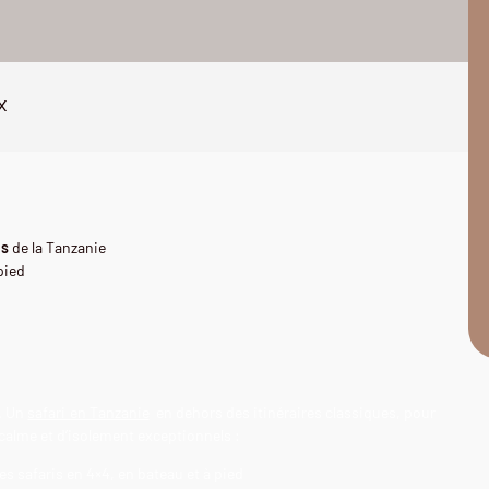
x
es
de la Tanzanie
pied
e. Un
safari en Tanzanie
en dehors des itinéraires classiques, pour
calme et d’isolement exceptionnels :
es safaris en 4×4, en bateau et à pied