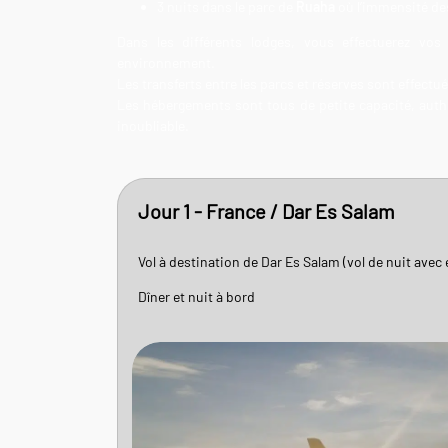
3 nuits dans le parc de
Ruaha
où l’immensité de
Dans les différents lodges, vous effectuerez vos
environnement.
Les transferts entre les parcs et réserves sont effectu
Les hébergements sont tous de petite capacité, au
inoubliable.
Jour 1 - France / Dar Es Salam
Vol à destination de Dar Es Salam (vol de nuit avec 
Dîner et nuit à bord