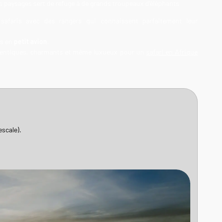
s paysages sert de refuge à de grands troupeaux d’éléphants
 safaris avec des rangers qui connaissent parfaitement leur
és en
petit avion
.
thentiques, charmants et même luxueux pour un
safari en Afrique
escale).