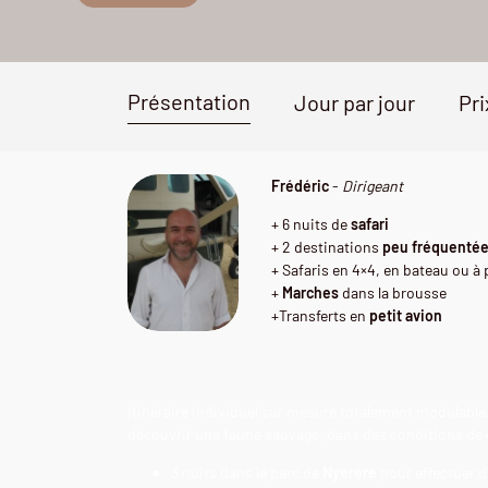
Présentation
Jour par jour
Pri
Frédéric
-
Dirigeant
+ 6 nuits de
safari
+ 2 destinations
peu fréquenté
+ Safaris en 4×4, en bateau ou à 
+
Marches
dans la brousse
+Transferts en
petit avion
Itinéraire individuel sur mesure totalement modulabl
découvrir une faune sauvage, dans des conditions de 
3 nuits dans le parc de
Nyerere
pour effectuer d