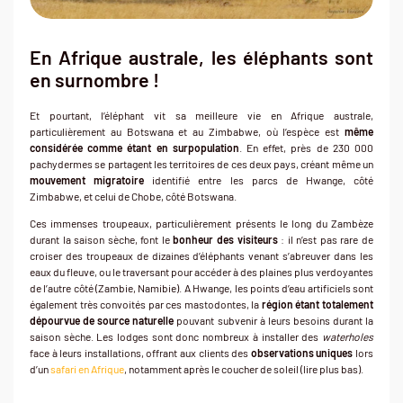
En Afrique australe, les éléphants sont
en surnombre !
Et pourtant, l’éléphant vit sa meilleure vie en Afrique australe,
particulièrement au Botswana et au Zimbabwe, où l’espèce est
même
considérée comme étant en surpopulation
. En effet, près de 230 000
pachydermes se partagent les territoires de ces deux pays, créant même un
mouvement migratoire
identifié entre les parcs de Hwange, côté
Zimbabwe, et celui de Chobe, côté Botswana.
Ces immenses troupeaux, particulièrement présents le long du Zambèze
durant la saison sèche, font le
bonheur des visiteurs
: il n’est pas rare de
croiser des troupeaux de dizaines d’éléphants venant s’abreuver dans les
eaux du fleuve, ou le traversant pour accéder à des plaines plus verdoyantes
de l’autre côté (Zambie, Namibie). A Hwange, les points d’eau artificiels sont
également très convoités par ces mastodontes, la
région étant totalement
dépourvue de source naturelle
pouvant subvenir à leurs besoins durant la
saison sèche. Les lodges sont donc nombreux à installer des
waterholes
face à leurs installations, offrant aux clients des
observations uniques
lors
d’un
safari en Afrique
, notamment après le coucher de soleil (lire plus bas).