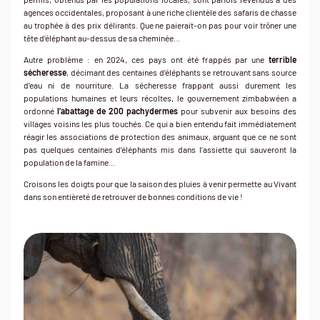
agences occidentales, proposant à une riche clientèle des safaris de chasse
au trophée à des prix délirants. Que ne paierait-on pas pour voir trôner une
tête d’éléphant au-dessus de sa cheminée…
Autre problème : en 2024, ces pays ont été frappés par une
terrible
sécheresse
, décimant des centaines d’éléphants se retrouvant sans source
d’eau ni de nourriture. La sécheresse frappant aussi durement les
populations humaines et leurs récoltes, le gouvernement zimbabwéen a
ordonné
l’abattage de 200 pachydermes
pour subvenir aux besoins des
villages voisins les plus touchés. Ce qui a bien entendu fait immédiatement
réagir les associations de protection des animaux, arguant que ce ne sont
pas quelques centaines d’éléphants mis dans l’assiette qui sauveront la
population de la famine…
Croisons les doigts pour que la saison des pluies à venir permette au Vivant
dans son entièreté de retrouver de bonnes conditions de vie !