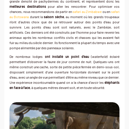
grande densité de pachydermes du continent, et représentent donc les
meilleures destinations
pour aller les rencontrer. Pour optimiser vos
chances, nous recommandons de partir en
safari au Zimbabwe
ou en
safari
au Botswana
durant la
saison sèche
, au moment où les grands troupeaux
n’ont d’autres choix que de se retrouver autour des points d’eau pour
survivre. Les points d’eau sont soit naturels, avec le Zambèze, soit
artificiels. Ces derniers ont été construits par l’homme pour faire revenir les
animaux après les nombreux conflits civils et chasses qui les avaient fait
fuir au milieu du siècle dernier. Ils fonctionnent la plupart du temps avec une
pompe alimentée par des panneaux solaires.
De nombreux lodges
ont installé un point d’eau
(
waterhole
) éclairé
permettant d’observer la faune de jour comme de nuit. Quelques-uns ont
même construit une cache, sorte de petite pièce fermée en demi-sous-sol,
disposant simplement d’une ouverture horizontale donnant sur le point
d’eau, avec un angle de vue permettant d’être au même niveau que ce dernier.
Une expérience incontournable quand on a la chance d’avoir les
éléphants
en face à face
, à quelques mètres devant soit, et en toute sécurité.