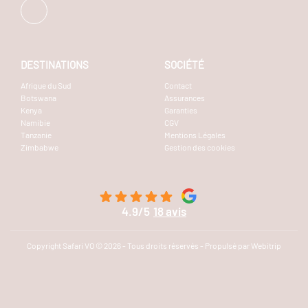
DESTINATIONS
SOCIÉTÉ
Afrique du Sud
Contact
Botswana
Assurances
Kenya
Garanties
Namibie
CGV
Tanzanie
Mentions Légales
Zimbabwe
Gestion des cookies
4.9/5
18 avis
Copyright Safari VO © 2026 - Tous droits réservés - Propulsé par Webitrip