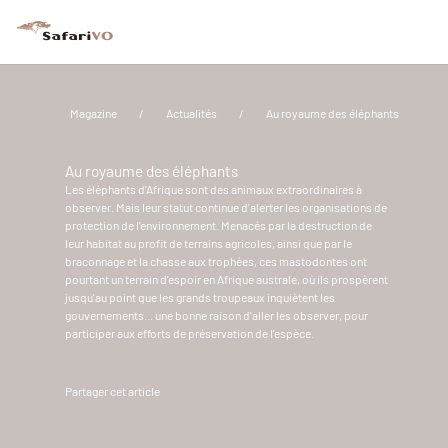
Magazine
/
Actualités
/
Au royaume des éléphants
Au royaume des éléphants
Les éléphants d'Afrique sont des animaux extraordinaires à
observer. Mais leur statut continue d'alerter les organisations de
protection de l'environnement. Menacés par la destruction de
leur habitat au profit de terrains agricoles, ainsi que par le
braconnage et la chasse aux trophées, ces mastodontes ont
pourtant un terrain d'espoir en Afrique australe, où ils prospèrent
jusqu'au point que les grands troupeaux inquiètent les
gouvernements... une bonne raison d'aller les observer, pour
participer aux efforts de préservation de l'espèce.
Partager cet article