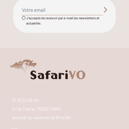
J’accepte de recevoir par e-mail les newsletters et
actualités.
01 70 23 93 40
5 rue Thorel, 75002 PARIS
du lundi au vendredi de 9h à 19h