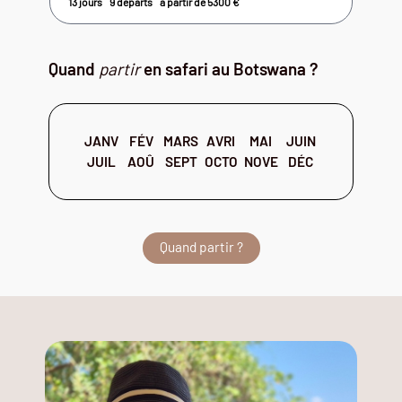
13 jours
9 départs
à partir de
5300
€
Quand
partir
en safari au Botswana ?
JANV
FÉV
MARS
AVRI
MAI
JUIN
JUIL
AOÛ
SEPT
OCTO
NOVE
DÉC
Quand partir ?