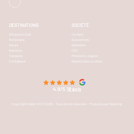
DESTINATIONS
SOCIÉTÉ
Afrique du Sud
Contact
Botswana
Assurances
Kenya
Garanties
Namibie
CGV
Tanzanie
Mentions Légales
Zimbabwe
Gestion des cookies
4.9/5
18 avis
Copyright Safari VO © 2026 - Tous droits réservés - Propulsé par Webitrip