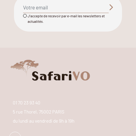
J’accepte de recevoir par e-mail les newsletters et
actualités.
01 70 23 93 40
5 rue Thorel, 75002 PARIS
du lundi au vendredi de 9h à 19h