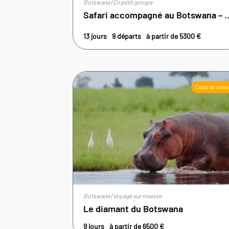
Botswana | En petit groupe
Safari accompagné au 
13 jours
9 départs
à partir de
5300
€
Coup de coeu
Botswana | Voyage sur mesure
Le diamant du Botswana
9 jours
à partir de
6500
€