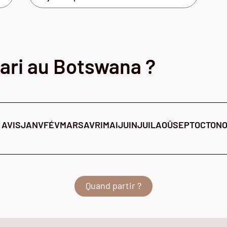
ari au Botswana ?
 AVIS
JANV
FÉV
MARS
AVRI
MAI
JUIN
JUIL
AOÛ
SEPT
OCTO
N
Quand partir ?