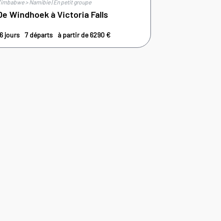
imbabwe > Namibie | En petit groupe
De Windhoek à Victoria Falls
6 jours
7 départs
à partir de
6290
€