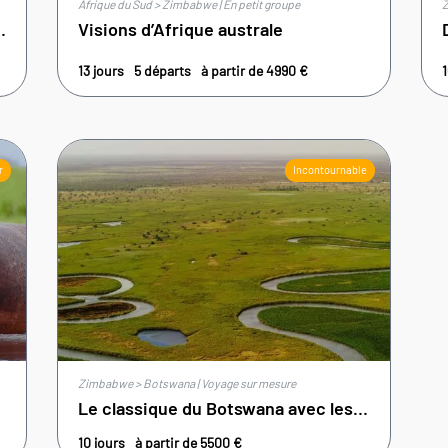
Afrique du Sud > Zimbabwe | En petit groupe
Z
Botswana – 10J
Visions d’Afrique australe
13 jours
5 départs
à partir de
4990
€
1
r
Incontournable
Zimbabwe > Botswana | Voyage sur mesure
Le classique du Botswana avec les Chutes Victoria
10 jours
à partir de
5500
€