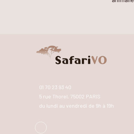
01 70 23 93 40
5 rue Thorel, 75002 PARIS
du lundi au vendredi de 9h à 19h