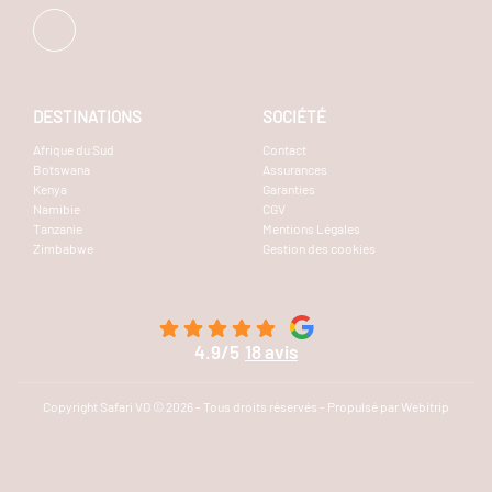
DESTINATIONS
SOCIÉTÉ
Afrique du Sud
Contact
Botswana
Assurances
Kenya
Garanties
Namibie
CGV
Tanzanie
Mentions Légales
Zimbabwe
Gestion des cookies
4.9/5
18 avis
Copyright Safari VO © 2026 - Tous droits réservés - Propulsé par Webitrip