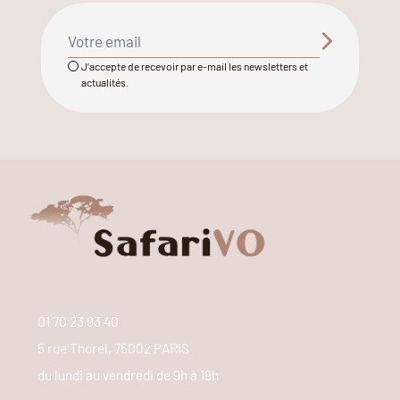
J’accepte de recevoir par e-mail les newsletters et
actualités.
01 70 23 93 40
5 rue Thorel, 75002 PARIS
du lundi au vendredi de 9h à 19h