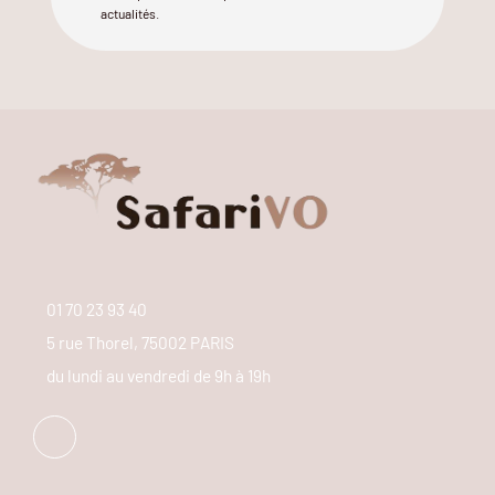
actualités.
01 70 23 93 40
5 rue Thorel, 75002 PARIS
du lundi au vendredi de 9h à 19h