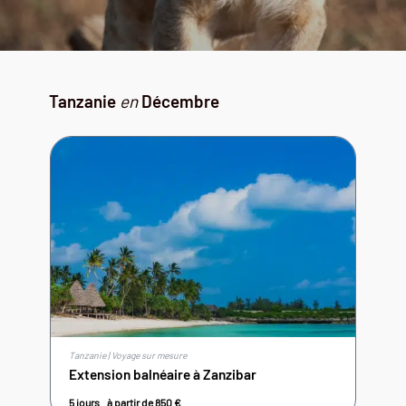
Tanzanie
en
Décembre
Tanzanie | Voyage sur mesure
Extension balnéaire à Zanzibar
5 jours
à partir de
850
€