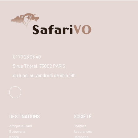
01 70 23 93 40
5 rue Thorel, 75002 PARIS
du lundi au vendredi de 9h à 19h
DESTINATIONS
SOCIÉTÉ
Afrique du Sud
Contact
Botswana
Assurances
Kenya
Garanties