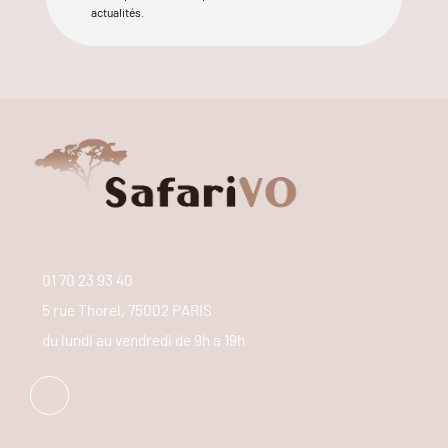
actualités.
01 70 23 93 40
5 rue Thorel, 75002 PARIS
du lundi au vendredi de 9h à 19h