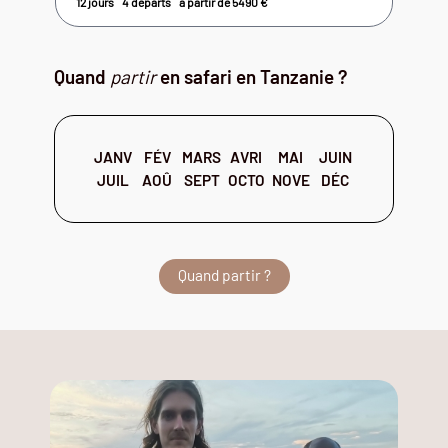
12 jours
4 départs
à partir de
5490
€
Quand
partir
en safari en Tanzanie ?
JANV
FÉV
MARS
AVRI
MAI
JUIN
JUIL
AOÛ
SEPT
OCTO
NOVE
DÉC
Quand partir ?